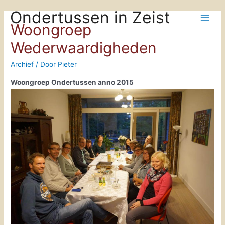
Doorgaan
Ondertussen in Zeist
naar
Main
Woongroep
inhoud
Wederwaardigheden
Men
Archief
/ Door
Pieter
Woongroep Ondertussen anno 2015