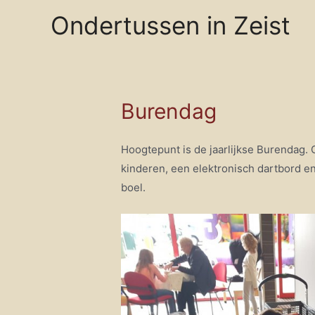
Doorgaan
Ondertussen in Zeist
naar
inhoud
Burendag
Hoogtepunt is de jaarlijkse Burendag.
kinderen, een elektronisch dartbord e
boel.